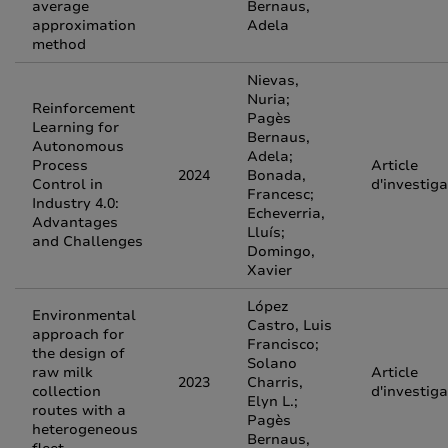
average
Bernaus,
approximation
Adela
method
Nievas,
Nuria;
Reinforcement
Pagès
Learning for
Bernaus,
Autonomous
Adela;
Process
Article
2024
Bonada,
Control in
d'investiga
Francesc;
Industry 4.0:
Echeverria,
Advantages
Lluís;
and Challenges
Domingo,
Xavier
López
Environmental
Castro, Luis
approach for
Francisco;
the design of
Solano
raw milk
Article
2023
Charris,
collection
d'investiga
Elyn L.;
routes with a
Pagès
heterogeneous
Bernaus,