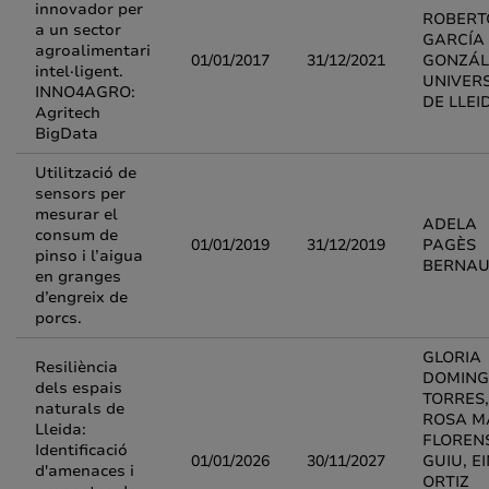
innovador per
ROBERT
a un sector
GARCÍA
agroalimentari
01/01/2017
31/12/2021
GONZÁL
intel·ligent.
UNIVERS
INNO4AGRO:
DE LLEI
Agritech
BigData
Utilització de
sensors per
mesurar el
ADELA
consum de
01/01/2019
31/12/2019
PAGÈS
pinso i l’aigua
BERNAU
en granges
d’engreix de
porcs.
GLORIA
Resiliència
DOMING
dels espais
TORRES,
naturals de
ROSA M
Lleida:
FLOREN
Identificació
01/01/2026
30/11/2027
GUIU, E
d'amenaces i
ORTIZ