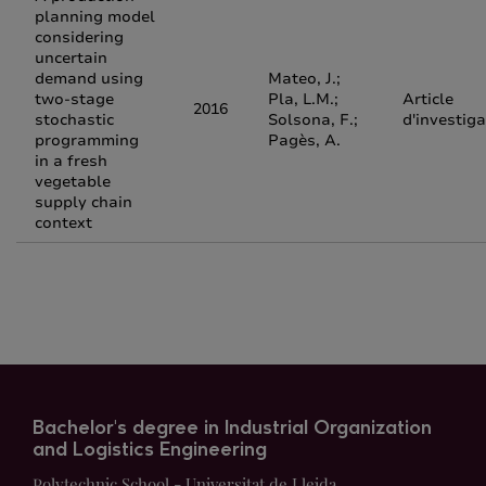
planning model
considering
uncertain
demand using
Mateo, J.;
two-stage
Pla, L.M.;
Article
2016
stochastic
Solsona, F.;
d'investiga
programming
Pagès, A.
in a fresh
vegetable
supply chain
context
Bachelor's degree in Industrial Organization
and Logistics Engineering
Polytechnic School - Universitat de Lleida