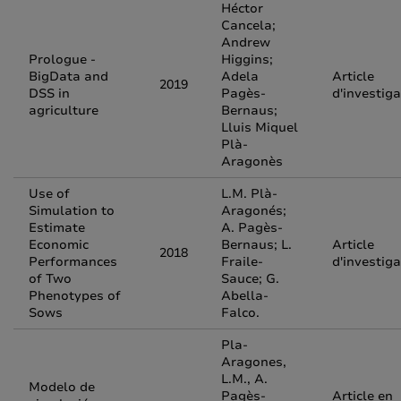
Héctor
Cancela;
Andrew
Prologue -
Higgins;
BigData and
Adela
Article
2019
DSS in
Pagès-
d'investiga
agriculture
Bernaus;
Lluis Miquel
Plà-
Aragonès
Use of
L.M. Plà-
Simulation to
Aragonés;
Estimate
A. Pagès-
Economic
Bernaus; L.
Article
2018
Performances
Fraile-
d'investiga
of Two
Sauce; G.
Phenotypes of
Abella-
Sows
Falco.
Pla-
Aragones,
L.M., A.
Modelo de
Pagès-
Article en