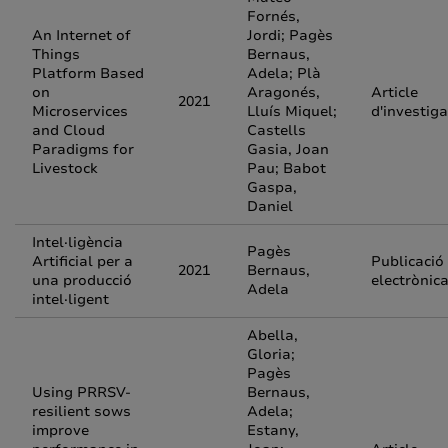
Fornés,
An Internet of
Jordi; Pagès
Things
Bernaus,
Platform Based
Adela; Plà
on
Aragonés,
Article
2021
Microservices
Lluís Miquel;
d'investiga
and Cloud
Castells
Paradigms for
Gasia, Joan
Livestock
Pau; Babot
Gaspa,
Daniel
Intel·ligència
Pagès
Artificial per a
Publicació
2021
Bernaus,
una producció
electrònic
Adela
intel·ligent
Abella,
Gloria;
Pagès
Using PRRSV-
Bernaus,
resilient sows
Adela;
improve
Estany,