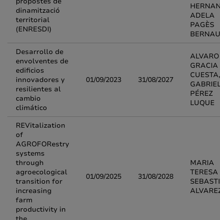
propostes de
HERNAN
dinamització
ADELA
territorial
PAGÈS
(ENRESDI)
BERNAU
Desarrollo de
ALVARO
envolventes de
GRACIA
edificios
CUESTA
innovadores y
01/09/2023
31/08/2027
GABRIE
resilientes al
PÉREZ
cambio
LUQUE
climático
REVitalization
of
AGROFORestry
systems
through
MARIA
agroecological
TERESA
01/09/2025
31/08/2028
transition for
SEBAST
increasing
ALVARE
farm
productivity in
the