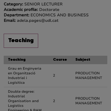
Category:
SENIOR LECTURER
Academic profile:
Doctorate
Department:
ECONOMICS AND BUSINESS
Email:
adela.pages@udl.cat
Teaching
Teaching
Course
Subject
Grau en Enginyeria
en Organització
PRODUCTION
2
Industrial i
MANAGEMENT
Logísitica
Double degree:
Industrial
PRODUCTION
Organisation and
2
MANAGEMENT
Logistics
Engineering & BAM