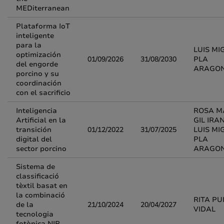
MEDiterranean
Plataforma IoT
inteligente
para la
LUIS MI
optimización
01/09/2026
31/08/2030
PLA
del engorde
ARAGO
porcino y su
coordinación
con el sacrificio
Inteligencia
ROSA M
Artificial en la
GIL IRA
transición
01/12/2022
31/07/2025
LUIS MI
digital del
PLA
sector porcino
ARAGO
Sistema de
classificació
tèxtil basat en
la combinació
RITA PU
de la
21/10/2024
20/04/2027
VIDAL
tecnologia
fotònica NIR