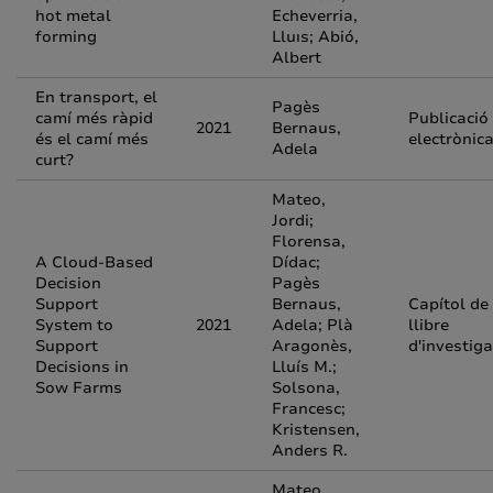
hot metal
Echeverria,
forming
Lluıs; Abió,
Albert
En transport, el
Pagès
camí més ràpid
Publicació
2021
Bernaus,
és el camí més
electrònic
Adela
curt?
Mateo,
Jordi;
Florensa,
A Cloud-Based
Dídac;
Decision
Pagès
Support
Bernaus,
Capítol de
System to
2021
Adela; Plà
llibre
Support
Aragonès,
d'investiga
Decisions in
Lluís M.;
Sow Farms
Solsona,
Francesc;
Kristensen,
Anders R.
Mateo