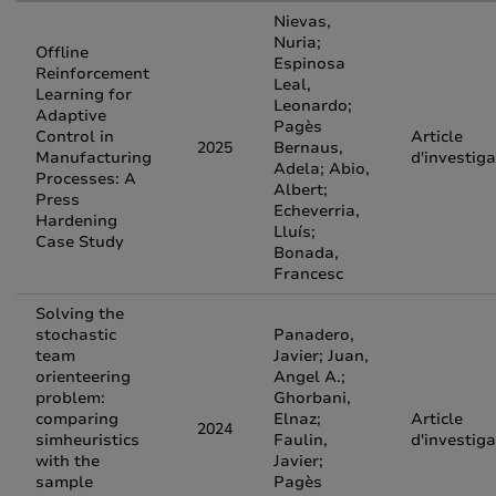
Nievas,
Nuria;
Offline
Espinosa
Reinforcement
Leal,
Learning for
Leonardo;
Adaptive
Pagès
Control in
Article
2025
Bernaus,
Manufacturing
d'investiga
Adela; Abio,
Processes: A
Albert;
Press
Echeverria,
Hardening
Lluís;
Case Study
Bonada,
Francesc
Solving the
stochastic
Panadero,
team
Javier; Juan,
orienteering
Angel A.;
problem:
Ghorbani,
comparing
Elnaz;
Article
2024
simheuristics
Faulin,
d'investiga
with the
Javier;
sample
Pagès