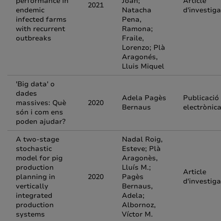
performance in
Joan;
Article
2021
endemic
Natacha
d'investiga
infected farms
Pena,
with recurrent
Ramona;
outbreaks
Fraile,
Lorenzo; Plà
Aragonés,
Lluis Miquel
'Big data' o
dades
Adela Pagès
Publicació
massives: Què
2020
Bernaus
electrònic
són i com ens
poden ajudar?
A two-stage
Nadal Roig,
stochastic
Esteve; Plà
model for pig
Aragonès,
production
Lluís M.;
Article
planning in
2020
Pagès
d'investiga
vertically
Bernaus,
integrated
Adela;
production
Albornoz,
systems
Víctor M.