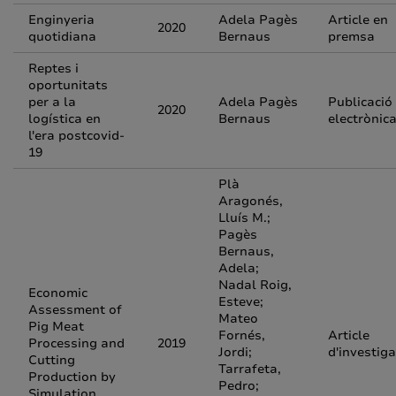
Enginyeria
Adela Pagès
Article en
2020
quotidiana
Bernaus
premsa
Reptes i
oportunitats
per a la
Adela Pagès
Publicació
2020
logística en
Bernaus
electrònic
l'era postcovid-
19
Plà
Aragonés,
Lluís M.;
Pagès
Bernaus,
Adela;
Nadal Roig,
Economic
Esteve;
Assessment of
Mateo
Pig Meat
Fornés,
Article
Processing and
2019
Jordi;
d'investiga
Cutting
Tarrafeta,
Production by
Pedro;
Simulation