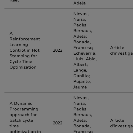
fleet
Adela
Nievas,
Nuria;
Pagès
Bernaus,
A
Adela;
Reinforcement
Bonada,
Learning
Francesc;
Article
Control in Hot
2022
Echeverria,
d'investiga
Stamping for
Lluís; Abio,
Cycle Time
Albert;
Optimization
Lange,
Danillo;
Pujante,
Jaume
Nievas,
A Dynamic
Nuria;
Programming
Pagès
approach for
Bernaus,
batch cycle
Adela;
Article
2022
time
Bonada,
d'investiga
optimization in
Francesc;