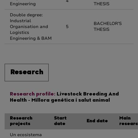
4
Engineering
THESIS
Double degree:
Industrial
BACHELOR'S
Organisation and
5
THESIS
Logistics
Engineering & BAM
Research
Research profile:
Livestock Breeding And
Health - Millora genètica i salut animal
Research
Start
Main
End date
projects
date
researc
Un ecosistema