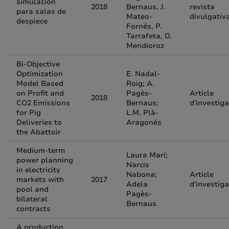
simulación
2018
Bernaus, J.
revista
para salas de
Mateo-
divulgativ
despiece
Fornés, P.
Tarrafeta, D.
Mendioroz
Bi-Objective
Optimization
E. Nadal-
Model Based
Roig; A.
on Profit and
Pagès-
Article
2018
CO2 Emissions
Bernaus;
d'investiga
for Pig
L.M. Plà-
Deliveries to
Aragonés
the Abattoir
Medium-term
Laura Marí;
power planning
Narcis
in electricity
Nabona;
Article
markets with
2017
Adela
d'investiga
pool and
Pagès-
bilateral
Bernaus
contracts
A production